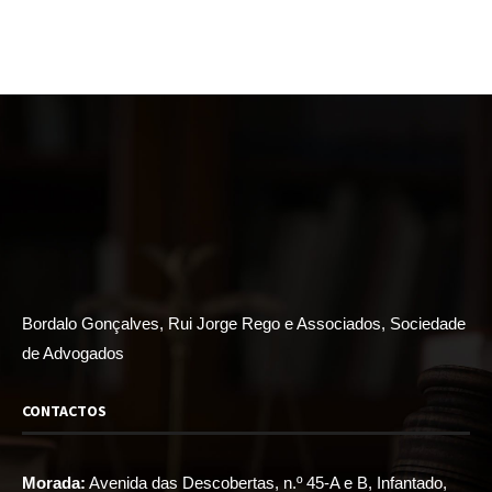
Bordalo Gonçalves, Rui Jorge Rego e Associados, Sociedade
de Advogados
CONTACTOS
Morada:
Avenida das Descobertas, n.º 45-A e B, Infantado,