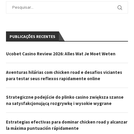
PUBLICAÇÕES RECENTES
Ucobet Casino Review 2026: Alles Wat Je Moet Weten
Aventuras hilárias com chicken road e desafios viciantes
para testar seus reflexos rapidamente online
Strategiczne podejście do plinko casino zwiększa szanse
na satysfakcjonującą rozgrywkę i wysokie wygrane
Estrategias efectivas para dominar chicken road y alcanzar
la máxima puntuación rápidamente