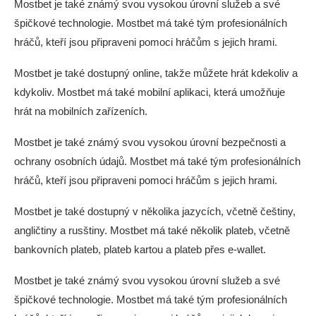
Mostbet je také známý svou vysokou úrovní služeb a své
špičkové technologie. Mostbet má také tým profesionálních
hráčů, kteří jsou připraveni pomoci hráčům s jejich hrami.
Mostbet je také dostupný online, takže můžete hrát kdekoliv a
kdykoliv. Mostbet má také mobilní aplikaci, která umožňuje
hrát na mobilních zařízeních.
Mostbet je také známý svou vysokou úrovní bezpečnosti a
ochrany osobních údajů. Mostbet má také tým profesionálních
hráčů, kteří jsou připraveni pomoci hráčům s jejich hrami.
Mostbet je také dostupný v několika jazycích, včetně češtiny,
angličtiny a rusštiny. Mostbet má také několik plateb, včetně
bankovních plateb, plateb kartou a plateb přes e-wallet.
Mostbet je také známý svou vysokou úrovní služeb a své
špičkové technologie. Mostbet má také tým profesionálních