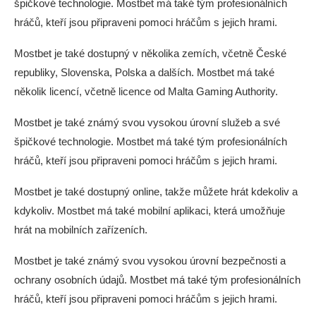
špičkové technologie. Mostbet má také tým profesionálních
hráčů, kteří jsou připraveni pomoci hráčům s jejich hrami.
Mostbet je také dostupný v několika zemích, včetně České
republiky, Slovenska, Polska a dalších. Mostbet má také
několik licencí, včetně licence od Malta Gaming Authority.
Mostbet je také známý svou vysokou úrovní služeb a své
špičkové technologie. Mostbet má také tým profesionálních
hráčů, kteří jsou připraveni pomoci hráčům s jejich hrami.
Mostbet je také dostupný online, takže můžete hrát kdekoliv a
kdykoliv. Mostbet má také mobilní aplikaci, která umožňuje
hrát na mobilních zařízeních.
Mostbet je také známý svou vysokou úrovní bezpečnosti a
ochrany osobních údajů. Mostbet má také tým profesionálních
hráčů, kteří jsou připraveni pomoci hráčům s jejich hrami.