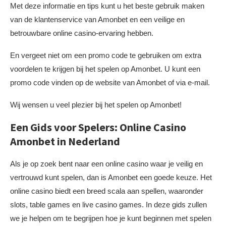
Met deze informatie en tips kunt u het beste gebruik maken
van de klantenservice van Amonbet en een veilige en
betrouwbare online casino-ervaring hebben.
En vergeet niet om een promo code te gebruiken om extra
voordelen te krijgen bij het spelen op Amonbet. U kunt een
promo code vinden op de website van Amonbet of via e-mail.
Wij wensen u veel plezier bij het spelen op Amonbet!
Een Gids voor Spelers: Online Casino
Amonbet in Nederland
Als je op zoek bent naar een online casino waar je veilig en
vertrouwd kunt spelen, dan is Amonbet een goede keuze. Het
online casino biedt een breed scala aan spellen, waaronder
slots, table games en live casino games. In deze gids zullen
we je helpen om te begrijpen hoe je kunt beginnen met spelen