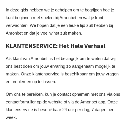
In deze gids hebben we je geholpen om te begrijpen hoe je
kunt beginnen met spelen bij Amonbet en wat je kunt
verwachten. We hopen dat je een leuke tijd zult hebben bij
Amonbet en dat je veel winst zult maken.
KLANTENSERVICE: Het Hele Verhaal
Als klant van Amonbet, is het belangrijk om te weten dat wij
ons best doen om jouw ervaring zo aangenaam mogelijk te
maken. Onze klantenservice is beschikbaar om jouw vragen
en problemen op te lossen.
Om ons te bereiken, kun je contact opnemen met ons via ons
contactformulier op de website of via de Amonbet app. Onze
klantenservice is beschikbaar 24 uur per dag, 7 dagen per
week.