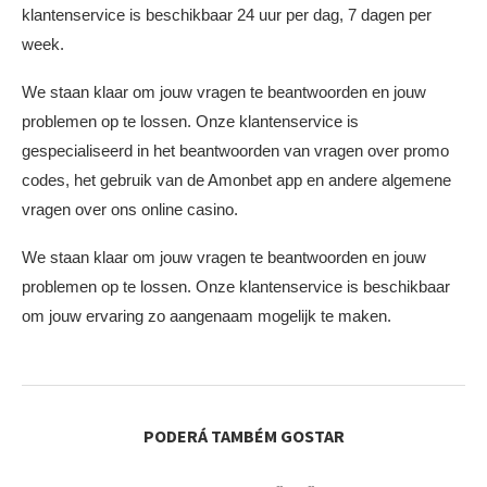
klantenservice is beschikbaar 24 uur per dag, 7 dagen per
week.
We staan klaar om jouw vragen te beantwoorden en jouw
problemen op te lossen. Onze klantenservice is
gespecialiseerd in het beantwoorden van vragen over promo
codes, het gebruik van de Amonbet app en andere algemene
vragen over ons online casino.
We staan klaar om jouw vragen te beantwoorden en jouw
problemen op te lossen. Onze klantenservice is beschikbaar
om jouw ervaring zo aangenaam mogelijk te maken.
PODERÁ TAMBÉM GOSTAR