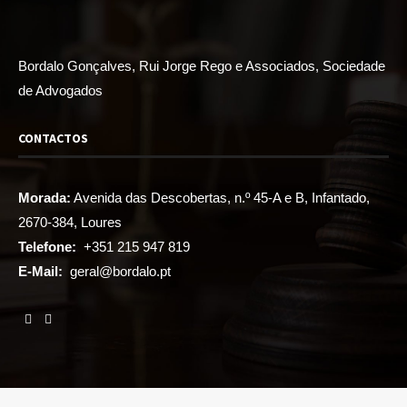
Bordalo Gonçalves, Rui Jorge Rego e Associados, Sociedade
de Advogados
CONTACTOS
Morada:
Avenida das Descobertas, n.º 45-A e B, Infantado,
2670-384, Loures
Telefone:
+351 215 947 819
E-Mail:
geral@bordalo.pt