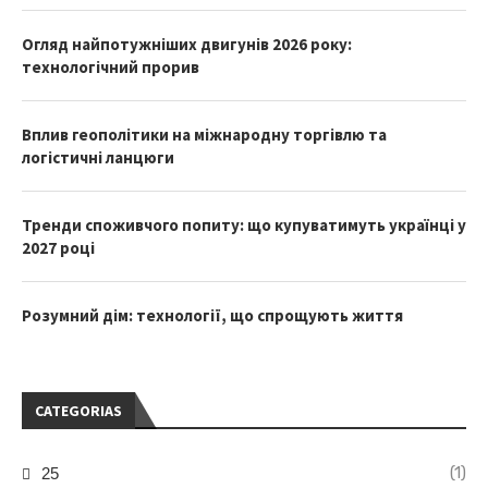
Огляд найпотужніших двигунів 2026 року:
технологічний прорив
Вплив геополітики на міжнародну торгівлю та
логістичні ланцюги
Тренди споживчого попиту: що купуватимуть українці у
2027 році
Розумний дім: технології, що спрощують життя
CATEGORIAS
(1)
25