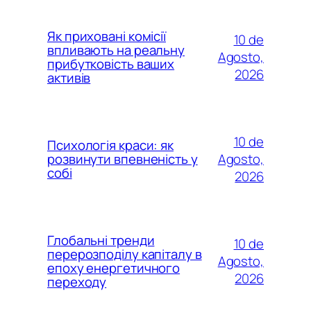
Як приховані комісії
10 de
впливають на реальну
Agosto,
прибутковість ваших
2026
активів
10 de
Психологія краси: як
Agosto,
розвинути впевненість у
собі
2026
Глобальні тренди
10 de
перерозподілу капіталу в
Agosto,
епоху енергетичного
2026
переходу