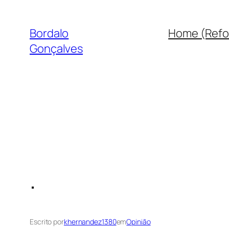
Saltar
para
Bordalo
Home (Refo
o
Gonçalves
conteúdo
.
Escrito por
khernandez1380
em
Opinião