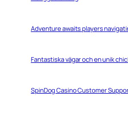
Adventure awaits players navigatin
Fantastiska vägar och en unik chi
SpinDog Casino Customer Support