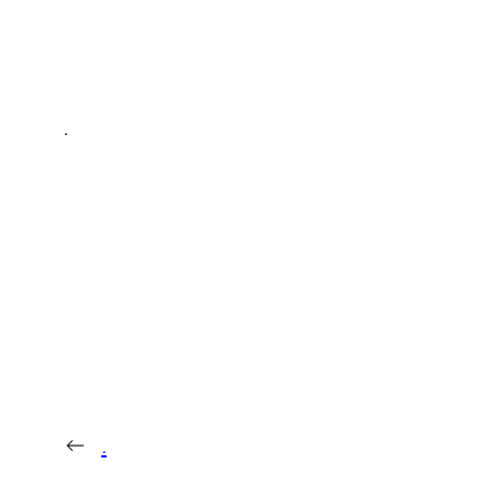
.
←
.