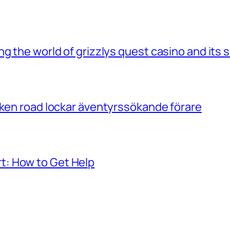
g the world of grizzlys quest casino and its 
cken road lockar äventyrssökande förare
: How to Get Help