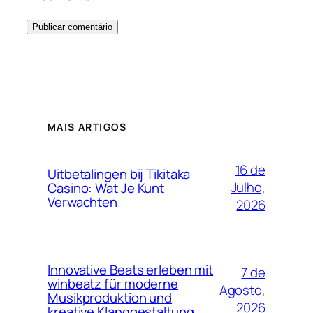
MAIS ARTIGOS
16 de
Uitbetalingen bij Tikitaka
Julho,
Casino: Wat Je Kunt
Verwachten
2026
Innovative Beats erleben mit
7 de
winbeatz für moderne
Agosto,
Musikproduktion und
2026
kreative Klanggestaltung