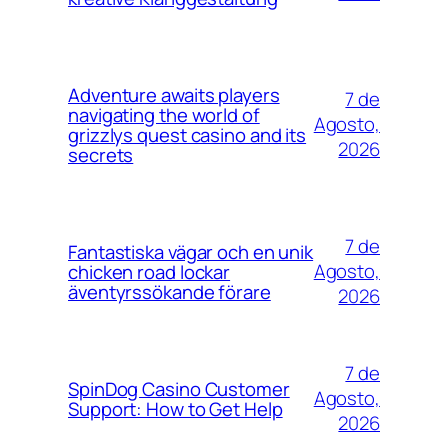
Adventure awaits players
7 de
navigating the world of
Agosto,
grizzlys quest casino and its
2026
secrets
7 de
Fantastiska vägar och en unik
Agosto,
chicken road lockar
äventyrssökande förare
2026
7 de
SpinDog Casino Customer
Agosto,
Support: How to Get Help
2026