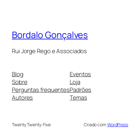
Bordalo Gonçalves
Rui Jorge Rego e Associados
Blog
Eventos
Sobre
Loja
Perguntas frequentes
Padrões
Autores
Temas
Twenty Twenty-Five
Criado com
WordPress