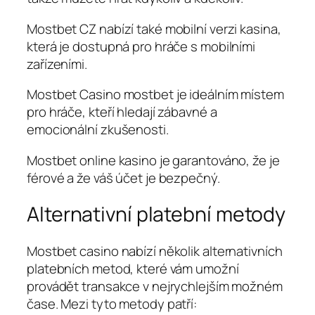
Mostbet CZ nabízí také mobilní verzi kasina,
která je dostupná pro hráče s mobilními
zařízeními.
Mostbet Casino mostbet je ideálním místem
pro hráče, kteří hledají zábavné a
emocionální zkušenosti.
Mostbet online kasino je garantováno, že je
férové a že váš účet je bezpečný.
Alternativní platební metody
Mostbet casino nabízí několik alternativních
platebních metod, které vám umožní
provádět transakce v nejrychlejším možném
čase. Mezi tyto metody patří: