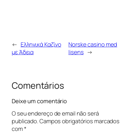
←
Ελληνικά Καζίνο
Norske casino med
με Άδεια
lisens
→
Comentários
Deixe um comentário
O seu endereço de email não será
publicado.
Campos obrigatórios marcados
com
*