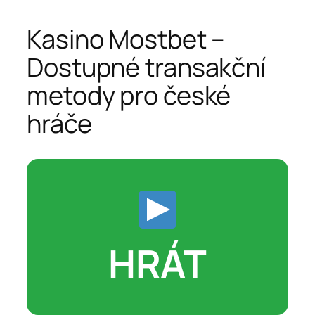
Kasino Mostbet –
Dostupné transakční
metody pro české
hráče
HRÁT