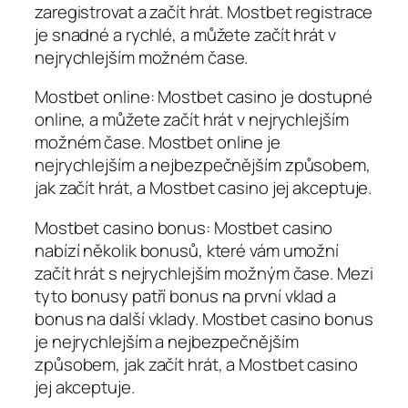
zaregistrovat a začít hrát. Mostbet registrace
je snadné a rychlé, a můžete začít hrát v
nejrychlejším možném čase.
Mostbet online: Mostbet casino je dostupné
online, a můžete začít hrát v nejrychlejším
možném čase. Mostbet online je
nejrychlejším a nejbezpečnějším způsobem,
jak začít hrát, a Mostbet casino jej akceptuje.
Mostbet casino bonus: Mostbet casino
nabízí několik bonusů, které vám umožní
začít hrát s nejrychlejším možným čase. Mezi
tyto bonusy patří bonus na první vklad a
bonus na další vklady. Mostbet casino bonus
je nejrychlejším a nejbezpečnějším
způsobem, jak začít hrát, a Mostbet casino
jej akceptuje.