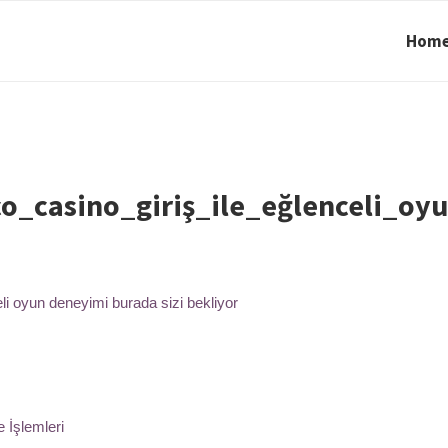
Hom
o_casino_giriş_ile_eğlenceli_oy
li oyun deneyimi burada sizi bekliyor
 İşlemleri