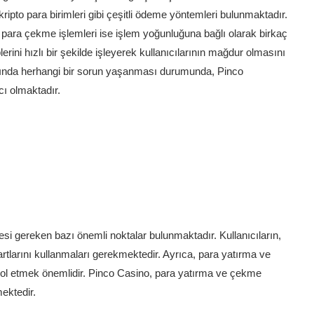
ripto para birimleri gibi çeşitli ödeme yöntemleri bulunmaktadır.
, para çekme işlemleri ise işlem yoğunluğuna bağlı olarak birkaç
rini hızlı bir şekilde işleyerek kullanıcılarının mağdur olmasını
sında herhangi bir sorun yaşanması durumunda, Pinco
cı olmaktadır.
si gereken bazı önemli noktalar bulunmaktadır. Kullanıcıların,
artlarını kullanmaları gerekmektedir. Ayrıca, para yatırma ve
trol etmek önemlidir. Pinco Casino, para yatırma ve çekme
mektedir.