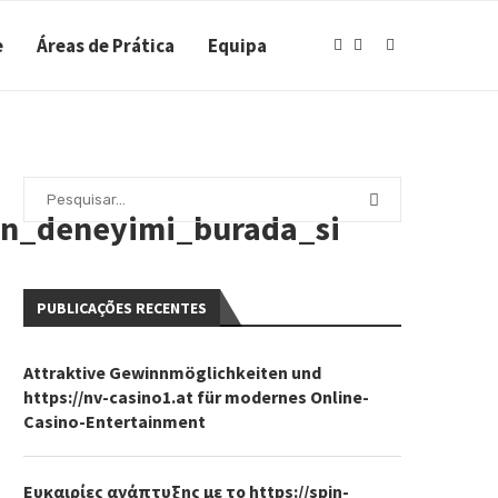
e
Áreas de Prática
Equipa
un_deneyimi_burada_si
PUBLICAÇÕES RECENTES
Attraktive Gewinnmöglichkeiten und
https://nv-casino1.at für modernes Online-
Casino-Entertainment
Ευκαιρίες ανάπτυξης με το https://spin-