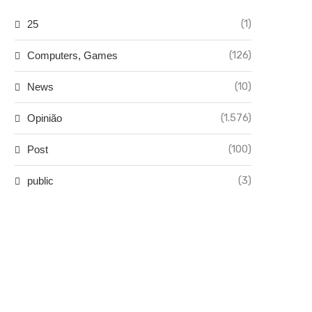
(1)
25
(126)
Computers, Games
(10)
News
(1.576)
Opinião
(100)
Post
(3)
public