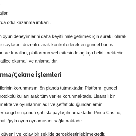
.
jlar.
larda ödül kazanma imkanı.
oyun deneyimlerini daha keyifli hale getirmek için sürekli olarak
r sayfasını düzenli olarak kontrol ederek en güncel bonus
arı ve kuralları, platformun web sitesinde açıkça belirtilmektedir.
atlice okumalı ve anlamalıdır.
tırma/Çekme İşlemleri
lgilerinin korunmasını ön planda tutmaktadır. Platform, güncel
protokolü kullanılarak tüm veriler korunmaktadır. Lisanslı bir
nmekte ve oyunlarının adil ve şeffaf olduğundan emin
i, herhangi bir üçüncü şahısla paylaşılmamaktadır. Pinco Casino,
rahatlığıyla oyun oynamasını sağlamaktadır.
üvenli ve kolay bir şekilde gerçekleştirilebilmektedir.