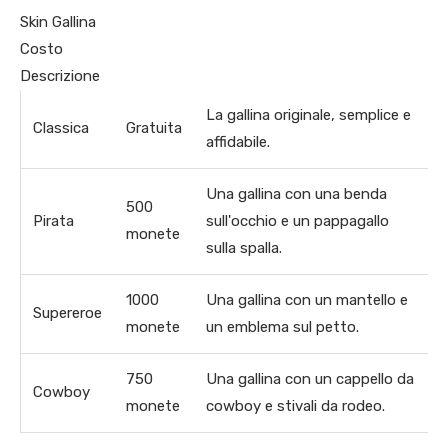
Skin Gallina
Costo
Descrizione
La gallina originale, semplice e
Classica
Gratuita
affidabile.
Una gallina con una benda
500
Pirata
sull'occhio e un pappagallo
monete
sulla spalla.
1000
Una gallina con un mantello e
Supereroe
monete
un emblema sul petto.
750
Una gallina con un cappello da
Cowboy
monete
cowboy e stivali da rodeo.