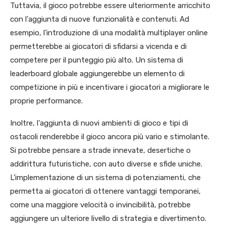
Tuttavia, il gioco potrebbe essere ulteriormente arricchito
con l'aggiunta di nuove funzionalità e contenuti. Ad
esempio, l'introduzione di una modalità multiplayer online
permetterebbe ai giocatori di sfidarsi a vicenda e di
competere per il punteggio più alto. Un sistema di
leaderboard globale aggiungerebbe un elemento di
competizione in più e incentivare i giocatori a migliorare le
proprie performance.
Inoltre, l'aggiunta di nuovi ambienti di gioco e tipi di
ostacoli renderebbe il gioco ancora più vario e stimolante.
Si potrebbe pensare a strade innevate, desertiche o
addirittura futuristiche, con auto diverse e sfide uniche.
L'implementazione di un sistema di potenziamenti, che
permetta ai giocatori di ottenere vantaggi temporanei,
come una maggiore velocità o invincibilità, potrebbe
aggiungere un ulteriore livello di strategia e divertimento.