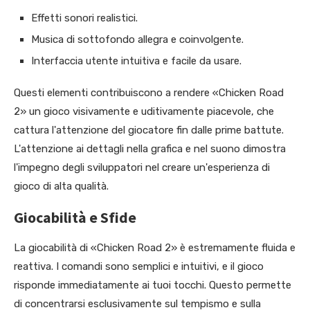
Effetti sonori realistici.
Musica di sottofondo allegra e coinvolgente.
Interfaccia utente intuitiva e facile da usare.
Questi elementi contribuiscono a rendere «Chicken Road
2» un gioco visivamente e uditivamente piacevole, che
cattura l'attenzione del giocatore fin dalle prime battute.
L'attenzione ai dettagli nella grafica e nel suono dimostra
l'impegno degli sviluppatori nel creare un'esperienza di
gioco di alta qualità.
Giocabilità e Sfide
La giocabilità di «Chicken Road 2» è estremamente fluida e
reattiva. I comandi sono semplici e intuitivi, e il gioco
risponde immediatamente ai tuoi tocchi. Questo permette
di concentrarsi esclusivamente sul tempismo e sulla