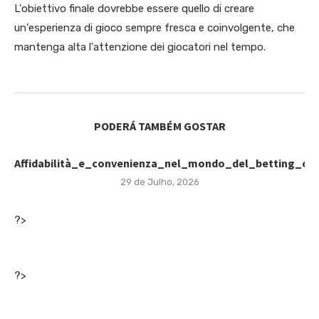
L'obiettivo finale dovrebbe essere quello di creare
un'esperienza di gioco sempre fresca e coinvolgente, che
mantenga alta l'attenzione dei giocatori nel tempo.
PODERÁ TAMBÉM GOSTAR
Affidabilità_e_convenienza_nel_mondo_del_betting_on
29 de Julho, 2026
?>
?>