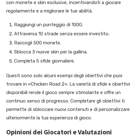
con monete e skin esclusive, incentivandoti a giocare
regolarmente e a migliorare le tue abilità.
Raggiungi un punteggio di 1000.
Attraversa 10 strade senza essere investito.
Raccogli 500 monete.
Sblocca 3 nuove skin per la gallina.
Completa 5 sfide giornaliere.
Questi sono solo alcuni esempi degli obiettivi che puoi
trovare in «Chicken Road 2». La varietà di sfide e obiettivi
disponibili rende il gioco sempre stimolante e offre un
continuo senso di progresso. Completare gli obiettivi ti
permette di sbloccare nuovi contenuti e di personalizzare
ulteriormente la tua esperienza di gioco.
Opinioni dei Giocatori e Valutazioni