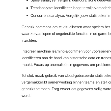
Spelersanalyse: Vergelijk demografische gegeven
Trendanalyse: Identificeer lange termijn verander
Concurrentieanalyse: Vergelijk jouw statistieken me
Gebruik heatmaps om te visualiseren waar spelers het m
waar ze vastlopen of ongebruikte functies in de game 
inzichten.
Integreer machine learning-algoritmen voor voorspell
identificeren aan de hand van historische data en tren
maakt. Focus op anomalieën in gegevens om problemen v
Tot slot, maak gebruik van cloud-gebaseerde statistieken
vergemakkelijkt samenwerking binnen teams en stelt on
gebruikspatronen. Zorg ervoor dat gegevens veilig wor
wordt.