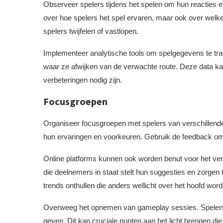
Observeer spelers tijdens het spelen om hun reacties en 
over hoe spelers het spel ervaren, maar ook over welke
spelers twijfelen of vastlopen.
Implementeer analytische tools om spelgegevens te trac
waar ze afwijken van de verwachte route. Deze data ka
verbeteringen nodig zijn.
Focusgroepen
Organiseer focusgroepen met spelers van verschillende
hun ervaringen en voorkeuren. Gebruik de feedback om
Online platforms kunnen ook worden benut voor het v
die deelnemers in staat stelt hun suggesties en zorgen
trends onthullen die anders wellicht over het hoofd wor
Overweeg het opnemen van gameplay sessies. Spelers 
geven. Dit kan cruciale punten aan het licht brengen di