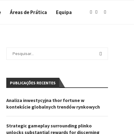
e
Áreas de Prática
Equipa
PUBLICAÇÕES RECENTES
Analiza inwestycyjna thor fortune w
kontekście globalnych trendów rynkowych
Strategic gameplay surrounding plinko
unlocks substantial rewards for discerning