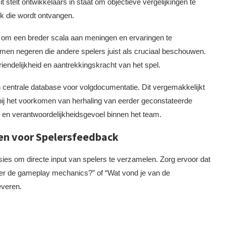
t stelt ontwikkelaars in staat om objectieve vergelijkingen te
ck die wordt ontvangen.
om een breder scala aan meningen en ervaringen te
n negeren die andere spelers juist als cruciaal beschouwen.
iendelijkheid en aantrekkingskracht van het spel.
 centrale database voor volgdocumentatie. Dit vergemakkelijkt
bij het voorkomen van herhaling van eerder geconstateerde
e en verantwoordelijkheidsgevoel binnen het team.
en voor Spelersfeedback
sies om directe input van spelers te verzamelen. Zorg ervoor dat
over de gameplay mechanics?” of “Wat vond je van de
everen.