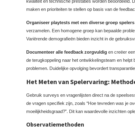
kwaliteit en technische prestaties worden beoordeeld. Di
maken en prioriteiten te stellen op basis van de feedba
Organiseer playtests met een diverse groep spelers
verzamelen. Een homogene groep kan bepaalde probleme
Variërende demografieën bieden inzicht in de gebruiksvr
Documenteer alle feedback zorgvuldig
en creëer een
de terugkoppeling naar het ontwikkelingsteam en helpt 
problemen. Duidelijke opvolging bevordert transparanti
Het Meten van Spelervaring: Method
Gebruik surveys en vragenlijsten direct na de speelses
de vragen specifiek zijn, zoals “Hoe tevreden was je 
moeilijkheidsgraad?”. Dit kan waardevolle inzichten opl
Observatiemethoden