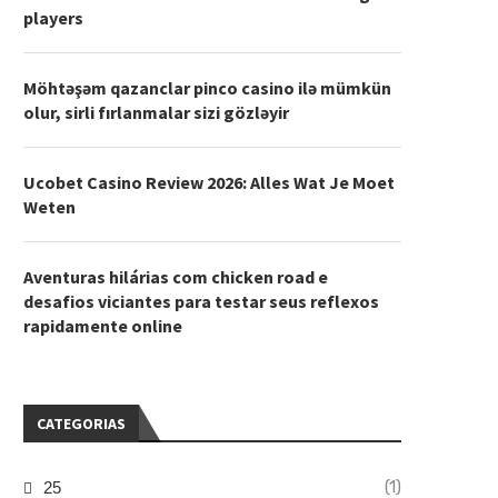
players
Möhtəşəm qazanclar pinco casino ilə mümkün
olur, sirli fırlanmalar sizi gözləyir
Ucobet Casino Review 2026: Alles Wat Je Moet
Weten
Aventuras hilárias com chicken road e
desafios viciantes para testar seus reflexos
rapidamente online
CATEGORIAS
(1)
25