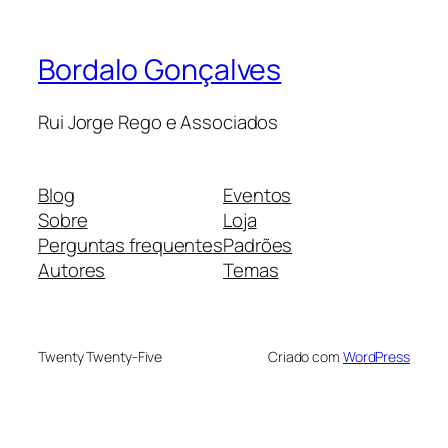
Bordalo Gonçalves
Rui Jorge Rego e Associados
Blog
Eventos
Sobre
Loja
Perguntas frequentes
Padrões
Autores
Temas
Twenty Twenty-Five
Criado com
WordPress