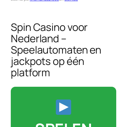
Spin Casino voor
Nederland –
Speelautomaten en
jackpots op één
platform