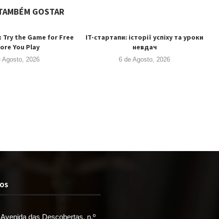
TAMBÉM GOSTAR
: Try the Game for Free
IT-стартапи: історії успіху та уроки
ore You Play
невдач
e Agosto, 2026
6 de Agosto, 2026
TOS
Avenida das Descobertas, n.º