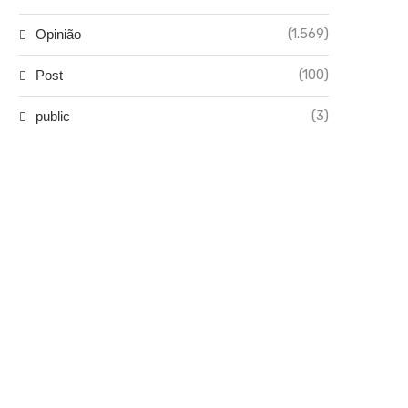
(1.569)
Opinião
(100)
Post
(3)
public