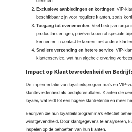
diensten.
Exclusieve aanbiedingen en kortingen
: VIP-kla
beschikbaar zijn voor reguliere klanten, zoals ko
Toegang tot evenementen
: Veel bedrijven orga
productlanceringen, privéverkopen of speciale bij
kennen en in contact te komen met andere klante
Snellere verzending en betere service
: VIP-klan
klantenservice, wat hun algehele ervaring verbeter
Impact op Klanttevredenheid en Bedrijf
De implementatie van loyaliteitsprogramma’s en VIP-vo
klanttevredenheid als bedrijfsresultaten. Klanten die
loyaler, wat leidt tot een hogere klantretentie en meer 
Bedrijven die hun loyaliteitsprogramma’s effectief beh
winstgevendheid. Door klantgegevens te analyseren, ku
inspelen op de behoeften van hun klanten.