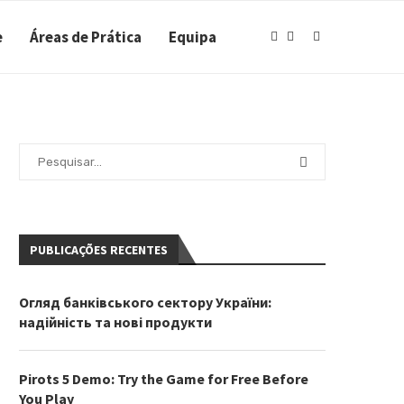
e
Áreas de Prática
Equipa
PUBLICAÇÕES RECENTES
Огляд банківського сектору України:
надійність та нові продукти
Pirots 5 Demo: Try the Game for Free Before
You Play