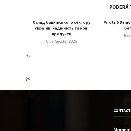
PODERÁ 
Огляд банківського сектору
Pirots 5 Demo
України: надійність та нові
Bef
продукти
6 d
6 de Agosto, 2026
?>
?>
CONTAC
Morada: