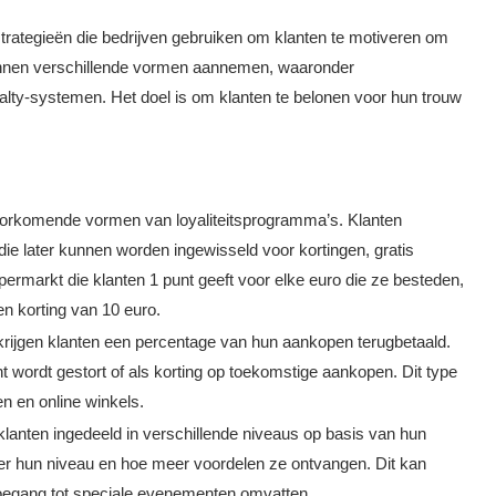
trategieën die bedrijven gebruiken om klanten te motiveren om
unnen verschillende vormen aannemen, waaronder
lty-systemen. Het doel is om klanten te belonen voor hun trouw
voorkomende vormen van loyaliteitsprogramma’s. Klanten
ie later kunnen worden ingewisseld voor kortingen, gratis
ermarkt die klanten 1 punt geeft voor elke euro die ze besteden,
n korting van 10 euro.
krijgen klanten een percentage van hun aankopen terugbetaald.
t wordt gestort of als korting op toekomstige aankopen. Dit type
n en online winkels.
klanten ingedeeld in verschillende niveaus op basis van hun
er hun niveau en hoe meer voordelen ze ontvangen. Dit kan
toegang tot speciale evenementen omvatten.