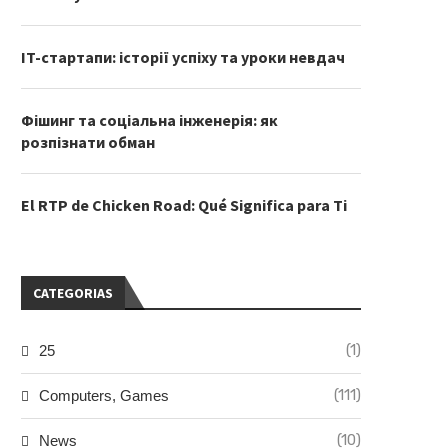
IT-стартапи: історії успіху та уроки невдач
Фішинг та соціальна інженерія: як
розпізнати обман
El RTP de Chicken Road: Qué Significa para Ti
CATEGORIAS
(1)
25
(111)
Computers, Games
(10)
News