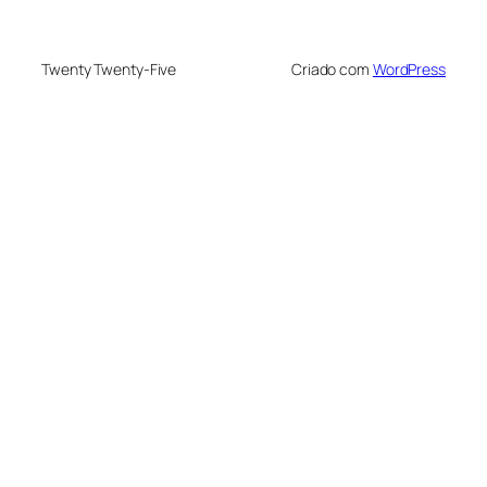
Twenty Twenty-Five
Criado com
WordPress