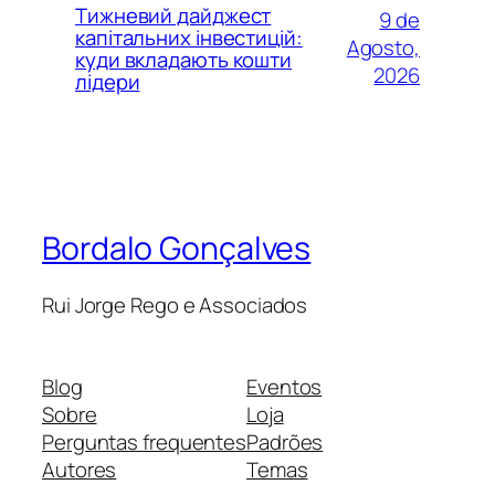
Тижневий дайджест
9 de
капітальних інвестицій:
Agosto,
куди вкладають кошти
2026
лідери
Bordalo Gonçalves
Rui Jorge Rego e Associados
Blog
Eventos
Sobre
Loja
Perguntas frequentes
Padrões
Autores
Temas