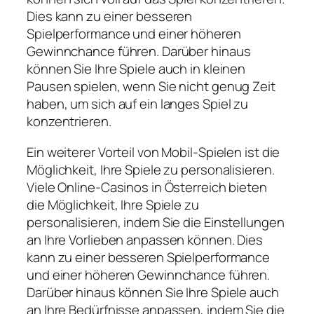
Dies kann zu einer besseren
Spielperformance und einer höheren
Gewinnchance führen. Darüber hinaus
können Sie Ihre Spiele auch in kleinen
Pausen spielen, wenn Sie nicht genug Zeit
haben, um sich auf ein langes Spiel zu
konzentrieren.
Ein weiterer Vorteil von Mobil-Spielen ist die
Möglichkeit, Ihre Spiele zu personalisieren.
Viele Online-Casinos in Österreich bieten
die Möglichkeit, Ihre Spiele zu
personalisieren, indem Sie die Einstellungen
an Ihre Vorlieben anpassen können. Dies
kann zu einer besseren Spielperformance
und einer höheren Gewinnchance führen.
Darüber hinaus können Sie Ihre Spiele auch
an Ihre Bedürfnisse anpassen, indem Sie die