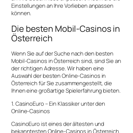
Einstellungen an Ihre Vorlieben anpassen
können.
Die besten Mobil-Casinos in
Österreich
Wenn Sie auf der Suche nach den besten
Mobil-Casinos in Österreich sind, sind Sie an
der richtigen Adresse. Wir haben eine
Auswahl der besten Online-Casinos in
Österreich für Sie zusammengestellt, die
Ihnen eine großartige Spielerfahrung bieten.
1. CasinoEuro – Ein Klassiker unter den
Online-Casinos
CasinoEuro ist eines der ältesten und
bekanntesten Online-Casinos in Österreich.