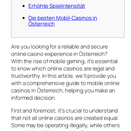
Erhöhte Spielintensität
Die besten Mobil-Casinos in
Österreich
Are you looking for a reliable and secure
online casino experience in Österreich?
With the rise of mobile gaming, it’s essential
to know which online casinos are legal and
trustworthy. In this article, we’ll provide you
with a comprehensive guide to mobile online
casinos in Österreich, helping you make an
informed decision.
First and foremost, it’s crucial to understand
that not all online casinos are created equal.
Some may be operating illegally, while others