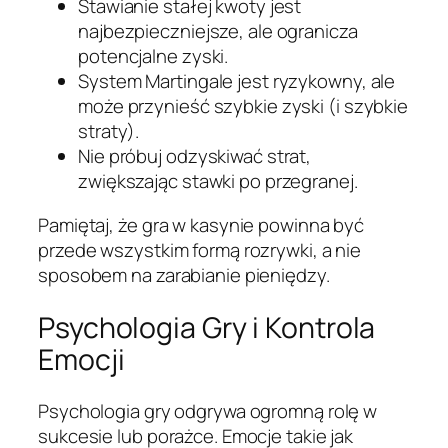
Stawianie stałej kwoty jest
najbezpieczniejsze, ale ogranicza
potencjalne zyski.
System Martingale jest ryzykowny, ale
może przynieść szybkie zyski (i szybkie
straty).
Nie próbuj odzyskiwać strat,
zwiększając stawki po przegranej.
Pamiętaj, że gra w kasynie powinna być
przede wszystkim formą rozrywki, a nie
sposobem na zarabianie pieniędzy.
Psychologia Gry i Kontrola
Emocji
Psychologia gry odgrywa ogromną rolę w
sukcesie lub porażce. Emocje takie jak