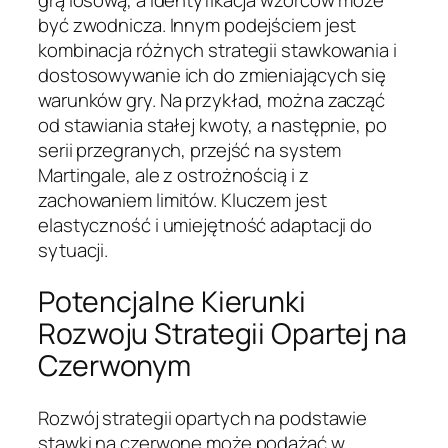
być zwodnicza. Innym podejściem jest
kombinacja różnych strategii stawkowania i
dostosowywanie ich do zmieniających się
warunków gry. Na przykład, można zacząć
od stawiania stałej kwoty, a następnie, po
serii przegranych, przejść na system
Martingale, ale z ostrożnością i z
zachowaniem limitów. Kluczem jest
elastyczność i umiejętność adaptacji do
sytuacji.
Potencjalne Kierunki
Rozwoju Strategii Opartej na
Czerwonym
Rozwój strategii opartych na podstawie
stawki na czerwone może podążać w