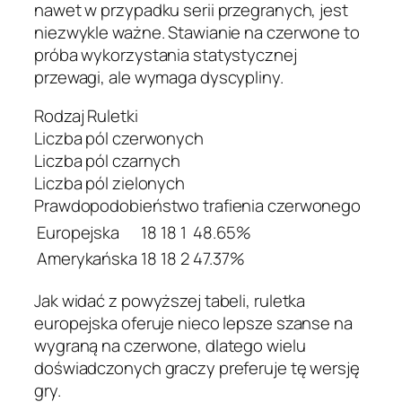
nawet w przypadku serii przegranych, jest
niezwykle ważne. Stawianie na czerwone to
próba wykorzystania statystycznej
przewagi, ale wymaga dyscypliny.
Rodzaj Ruletki
Liczba pól czerwonych
Liczba pól czarnych
Liczba pól zielonych
Prawdopodobieństwo trafienia czerwonego
Europejska
18
18
1
48.65%
Amerykańska
18
18
2
47.37%
Jak widać z powyższej tabeli, ruletka
europejska oferuje nieco lepsze szanse na
wygraną na czerwone, dlatego wielu
doświadczonych graczy preferuje tę wersję
gry.