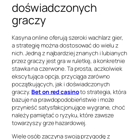
doświadczonych
graczy
Kasyna online oferują szeroki wachlarz gier,
a strategię można dostosować do wielu z
nich. Jedną z najbardziej znanych i lubianych
przez graczy jest gra w ruletkę, a konkretnie
stawka na czerwone. Ta prosta, aczkolwiek
ekscytująca opcja, przyciąga zarówno
początkujących, jak i doświadczonych
graczy.
Bet on red casino
to strategia, która
bazuje na prawdopodobieństwie i może
przynieść satysfakcjonujące wygrane, choć
należy pamiętać o ryzyku, które zawsze
towarzyszy grze hazardowej.
Wiele osób zaczyna swoją przygodę z