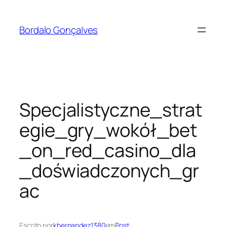
Saltar
para
Bordalo Gonçalves
o
conteúdo
Specjalistyczne_strat
egie_gry_wokół_bet
_on_red_casino_dla
_doświadczonych_gr
ac
Escrito por
khernandez1380
em
Post