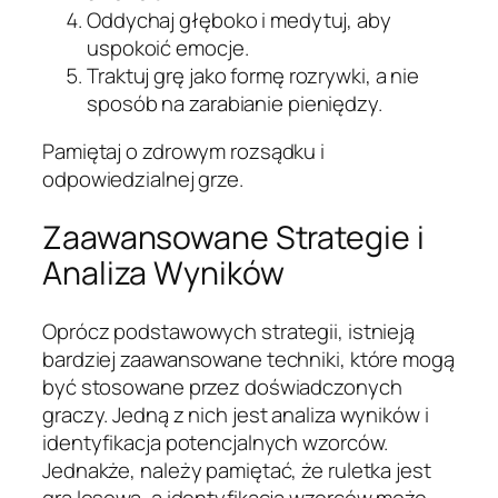
Oddychaj głęboko i medytuj, aby
uspokoić emocje.
Traktuj grę jako formę rozrywki, a nie
sposób na zarabianie pieniędzy.
Pamiętaj o zdrowym rozsądku i
odpowiedzialnej grze.
Zaawansowane Strategie i
Analiza Wyników
Oprócz podstawowych strategii, istnieją
bardziej zaawansowane techniki, które mogą
być stosowane przez doświadczonych
graczy. Jedną z nich jest analiza wyników i
identyfikacja potencjalnych wzorców.
Jednakże, należy pamiętać, że ruletka jest
grą losową, a identyfikacja wzorców może