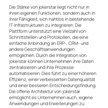
Die Stärke von jokerstar liegt nicht nur in
ihren eigenen Funktionen, sondern auch in
ihrer Fähigkeit, sich nahtlos in bestehende
IT-Infrastrukturen zu integrieren. Die
Plattform unterstützt eine Vielzahl von
Schnittstellen und Protokollen, die eine
einfache Anbindung an ERP-, CRM- und
andere Geschäftsanwendungen
ermöglichen. Durch die Integration von
jokerstar können Unternehmen ihre Daten
zentralisieren und ihre Prozesse
automatisieren. Dies führt zu einer höheren
Effizienz, einer verbesserten Datenqualität
und einer besseren Entscheidungsfindung.
Die offene Architektur von jokerstar
ermöglicht es Unternehmen auch, eigene
Anwendungen und Erweiterungen zu