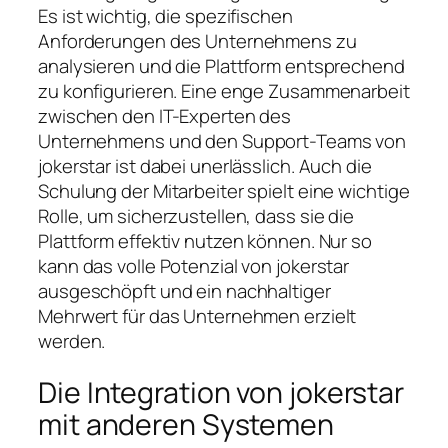
Es ist wichtig, die spezifischen
Anforderungen des Unternehmens zu
analysieren und die Plattform entsprechend
zu konfigurieren. Eine enge Zusammenarbeit
zwischen den IT-Experten des
Unternehmens und den Support-Teams von
jokerstar ist dabei unerlässlich. Auch die
Schulung der Mitarbeiter spielt eine wichtige
Rolle, um sicherzustellen, dass sie die
Plattform effektiv nutzen können. Nur so
kann das volle Potenzial von jokerstar
ausgeschöpft und ein nachhaltiger
Mehrwert für das Unternehmen erzielt
werden.
Die Integration von jokerstar
mit anderen Systemen