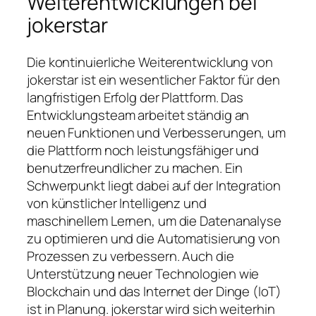
Weiterentwicklungen bei
jokerstar
Die kontinuierliche Weiterentwicklung von
jokerstar ist ein wesentlicher Faktor für den
langfristigen Erfolg der Plattform. Das
Entwicklungsteam arbeitet ständig an
neuen Funktionen und Verbesserungen, um
die Plattform noch leistungsfähiger und
benutzerfreundlicher zu machen. Ein
Schwerpunkt liegt dabei auf der Integration
von künstlicher Intelligenz und
maschinellem Lernen, um die Datenanalyse
zu optimieren und die Automatisierung von
Prozessen zu verbessern. Auch die
Unterstützung neuer Technologien wie
Blockchain und das Internet der Dinge (IoT)
ist in Planung. jokerstar wird sich weiterhin