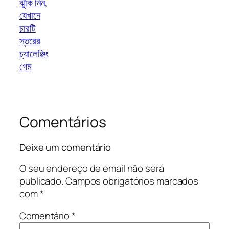
ঝুঁকি নিন,
যেখানে
চারটি
স্তরের
চ্যালেঞ্জিং
গেম
Comentários
Deixe um comentário
O seu endereço de email não será
publicado.
Campos obrigatórios marcados
com
*
Comentário
*