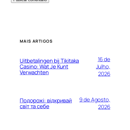
MAIS ARTIGOS
16 de
Uitbetalingen bij Tikitaka
Julho,
Casino: Wat Je Kunt
Verwachten
2026
9 de Agosto,
Подорожі: відкривай
світ та себе
2026