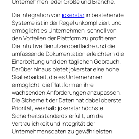
Unternehmen jeder Größe und Branche.
Die Integration von
jokerstar
in bestehende
Systeme ist in der Regel unkompliziert und
ermöglicht es Unternehmen, schnell von
den Vorteilen der Plattform zu profitieren.
Die intuitive Benutzeroberfläche und die
umfassende Dokumentation erleichtern die
Einarbeitung und den täglichen Gebrauch.
Darüber hinaus bietet jokerstar eine hohe
Skalierbarkeit, die es Unternehmen
ermöglicht, die Plattform an ihre
wachsenden Anforderungen anzupassen.
Die Sicherheit der Daten hat dabei oberste
Priorität, weshalb jokerstar höchste
Sicherheitsstandards erfüllt, um die
Vertraulichkeit und Integrität der
Unternehmensdaten zu gewährleisten.