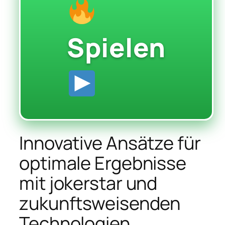
Spielen
Innovative Ansätze für
optimale Ergebnisse
mit jokerstar und
zukunftsweisenden
Technologien