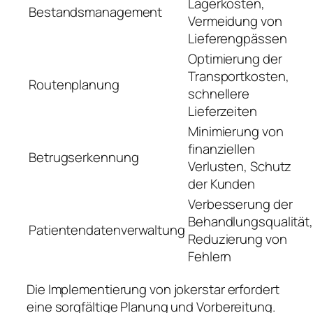
Lagerkosten,
Bestandsmanagement
Vermeidung von
Lieferengpässen
Optimierung der
Transportkosten,
Routenplanung
schnellere
Lieferzeiten
Minimierung von
finanziellen
Betrugserkennung
Verlusten, Schutz
der Kunden
Verbesserung der
Behandlungsqualität,
Patientendatenverwaltung
Reduzierung von
Fehlern
Die Implementierung von jokerstar erfordert
eine sorgfältige Planung und Vorbereitung.