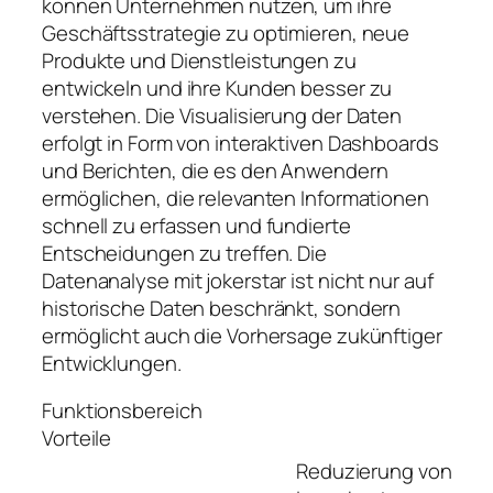
können Unternehmen nutzen, um ihre
Geschäftsstrategie zu optimieren, neue
Produkte und Dienstleistungen zu
entwickeln und ihre Kunden besser zu
verstehen. Die Visualisierung der Daten
erfolgt in Form von interaktiven Dashboards
und Berichten, die es den Anwendern
ermöglichen, die relevanten Informationen
schnell zu erfassen und fundierte
Entscheidungen zu treffen. Die
Datenanalyse mit jokerstar ist nicht nur auf
historische Daten beschränkt, sondern
ermöglicht auch die Vorhersage zukünftiger
Entwicklungen.
Funktionsbereich
Vorteile
Reduzierung von