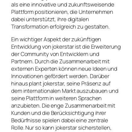
als eine innovative und zukunftsweisende
Plattform positionieren, die Unternehmen
dabei unterstützt, ihre digitalen
Transformation erfolgreich zu gestalten.
Ein wichtiger Aspekt der zukünftigen
Entwicklung von jokerstar ist die Erweiterung
der Community von Entwicklern und
Partnern. Durch die Zusammenarbeit mit
externen Experten können neue Ideen und
Innovationen gefördert werden. Darüber
hinaus plant jokerstar, seine Präsenz auf
dem internationalen Markt auszubauen und
seine Plattform in weiteren Sprachen
anzubieten. Die enge Zusammenarbeit mit
Kunden und die Berücksichtigung ihrer
Bedürfnisse spielen dabei eine zentrale
Rolle. Nur so kann jokerstar sicherstellen,