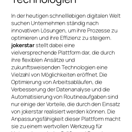
In der heutigen schnelllebigen digitalen Welt
suchen Unternehmen ständig nach
innovativen Lösungen, um ihre Prozesse zu
optimieren und ihre Effizienz zu steigern.
jokerstar
stellt dabei eine
vielversprechende Plattform dar, die durch
ihre flexiblen Ansätze und
zukunftsweisenden Technologien eine
Vielzahl von Möglichkeiten eröffnet. Die
Optimierung von Arbeitsabläufen, die
Verbesserung der Datenanalyse und die
Automatisierung von Routineaufgaben sind
nur einige der Vorteile, die durch den Einsatz
von jokerstar realisiert werden können. Die
Anpassungsfähigkeit dieser Plattform macht
sie zu einem wertvollen Werkzeug für