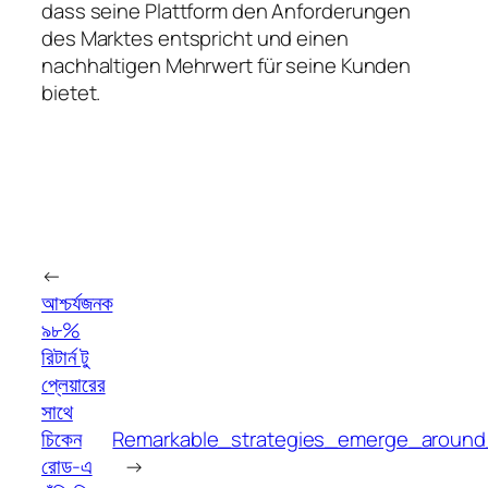
dass seine Plattform den Anforderungen
des Marktes entspricht und einen
nachhaltigen Mehrwert für seine Kunden
bietet.
←
আশ্চর্যজনক
৯৮%
রিটার্ন টু
প্লেয়ারের
সাথে
চিকেন
Remarkable_strategies_emerge_aroun
রোড-এ
→