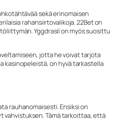
lilohkotähtävää sekä erinomaisen
rilaisia rahansiirtovalikoja. 22Bet on
töliittymän. Yggdrasil on myös suosittu
veltamiseen, jotta he voivat tarjota
ta kasinopeleistä, on hyvä tarkastella
lata rauhanomaisesti. Ensiksi on
t vahvistuksen. Tämä tarkoittaa, että