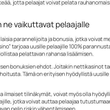
eää, jotta pelaajat voivat pelata rauhanomaise
n ne vaikuttavat pelaajalle
laisia parannelijoita ja bonusia, jotka voivat 
sino” tarjoaa uusille pelaajille 100% parannu
dollistaa pelattavan rahansa lisäämisen.
 sen bonuksien ehdot. Joitakin nettikasinot tar
oitusta. Tämä on erityisen hyödyllistä uusille p
 ilmaiset tilinäkymät, voivat myös olla hyödyll
ajille, jotka voivat auttaa pelaajaa tutustumaa
van pelin riskin vähentämiseen.