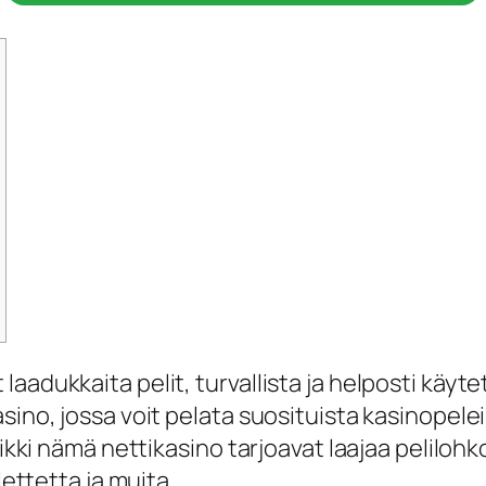
aadukkaita pelit, turvallista ja helposti käyt
sino, jossa voit pelata suosituista kasinopelei
aikki nämä nettikasino tarjoavat laajaa pelilohko
lettetta ja muita.