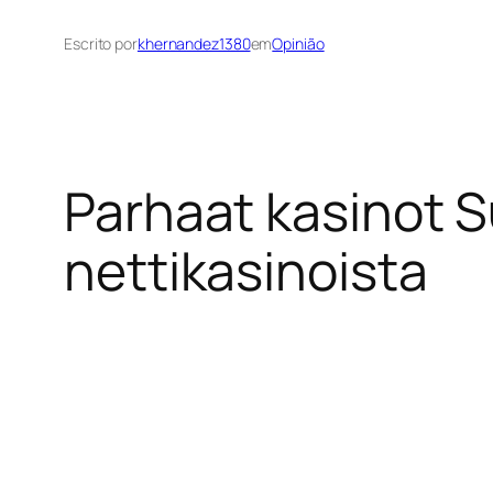
Escrito por
khernandez1380
em
Opinião
Parhaat kasinot S
nettikasinoista