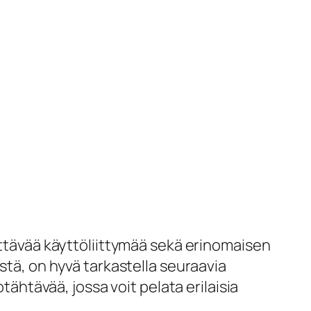
ettävää käyttöliittymää sekä erinomaisen
stä, on hyvä tarkastella seuraavia
tähtävää, jossa voit pelata erilaisia