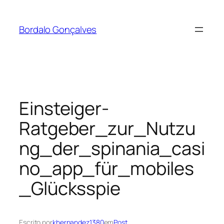
Saltar
para
Bordalo Gonçalves
o
conteúdo
Einsteiger-
Ratgeber_zur_Nutzu
ng_der_spinania_casi
no_app_für_mobiles
_Glücksspie
Escrito por
khernandez1380
em
Post