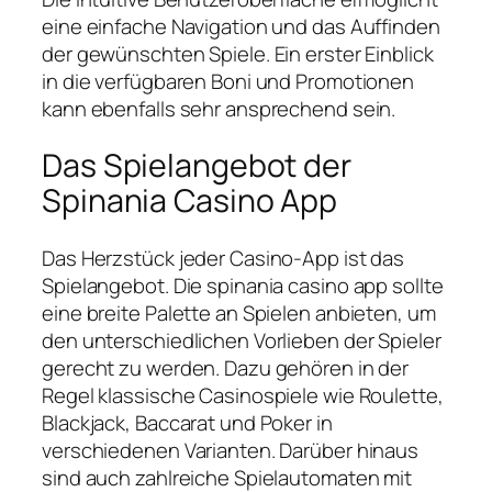
eine einfache Navigation und das Auffinden
der gewünschten Spiele. Ein erster Einblick
in die verfügbaren Boni und Promotionen
kann ebenfalls sehr ansprechend sein.
Das Spielangebot der
Spinania Casino App
Das Herzstück jeder Casino-App ist das
Spielangebot. Die spinania casino app sollte
eine breite Palette an Spielen anbieten, um
den unterschiedlichen Vorlieben der Spieler
gerecht zu werden. Dazu gehören in der
Regel klassische Casinospiele wie Roulette,
Blackjack, Baccarat und Poker in
verschiedenen Varianten. Darüber hinaus
sind auch zahlreiche Spielautomaten mit