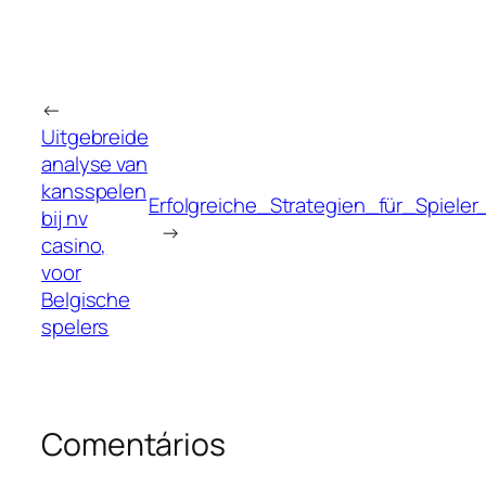
←
Uitgebreide
analyse van
kansspelen
Erfolgreiche_Strategien_für_Spie
bij nv
→
casino,
voor
Belgische
spelers
Comentários