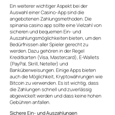
Ein weiterer wichtiger Aspekt bei der
Auswahl einer Casino-App sind die
angebotenen Zahlungsmethoden. Die
spinania casino app sollte eine Vielzahl von
sicheren und bequemen Ein- und
Auszahlungsmöglichkeiten bieten, um den
Bedürfnissen aller Spieler gerecht zu
werden. Dazu gehören in der Regel
Kreditkarten (Visa, Mastercard), E-Wallets
(PayPal, Skrill, Neteller) und
Banküberweisungen. Einige Apps bieten
auch die Möglichkeit, Kryptowährungen wie
Bitcoin zu verwenden. Es ist wichtig, dass
die Zahlungen schnell und zuverlässig
abgewickelt werden und dass keine hohen
Gebühren anfallen.
Sichere Ein- und Auszahlungen