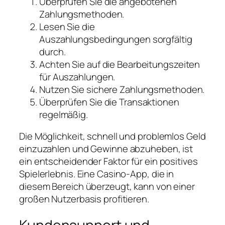
Überprüfen Sie die angebotenen
Zahlungsmethoden.
Lesen Sie die
Auszahlungsbedingungen sorgfältig
durch.
Achten Sie auf die Bearbeitungszeiten
für Auszahlungen.
Nutzen Sie sichere Zahlungsmethoden.
Überprüfen Sie die Transaktionen
regelmäßig.
Die Möglichkeit, schnell und problemlos Geld
einzuzahlen und Gewinne abzuheben, ist
ein entscheidender Faktor für ein positives
Spielerlebnis. Eine Casino-App, die in
diesem Bereich überzeugt, kann von einer
großen Nutzerbasis profitieren.