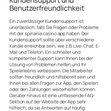
Kundensupport und
Benutzerfreundlichkeit
Ein zuverlässiger Kundensupport ist
unerlässlich, falls Sie Fragen oder Probleme
mit der spinania casino app haben. Der
Kundensupport sollte über verschiedene
Kanäle erreichbar sein, wie z.B. Live-Chat, E-
Mail und Telefon. Ein schneller und
kompetenter Support kann Ihnen bei der
Lösung von Problemen helfen und Ihr
Spielerlebnis verbessern. Die Mitarbeiter
sollten freundlich und hilfsbereit sein und
Ihnen bei allen Fragen zur App, den Spielen
oder den Zahlungen weiterhelfen können.
Darüber hinaus ist eine umfassende FAQ-
Sektion auf der Website der App sehr
hilfreich, da sie Antworten auf häufig