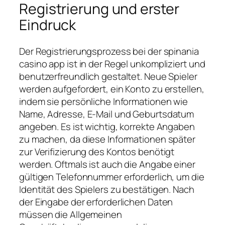
Registrierung und erster
Eindruck
Der Registrierungsprozess bei der spinania
casino app ist in der Regel unkompliziert und
benutzerfreundlich gestaltet. Neue Spieler
werden aufgefordert, ein Konto zu erstellen,
indem sie persönliche Informationen wie
Name, Adresse, E-Mail und Geburtsdatum
angeben. Es ist wichtig, korrekte Angaben
zu machen, da diese Informationen später
zur Verifizierung des Kontos benötigt
werden. Oftmals ist auch die Angabe einer
gültigen Telefonnummer erforderlich, um die
Identität des Spielers zu bestätigen. Nach
der Eingabe der erforderlichen Daten
müssen die Allgemeinen