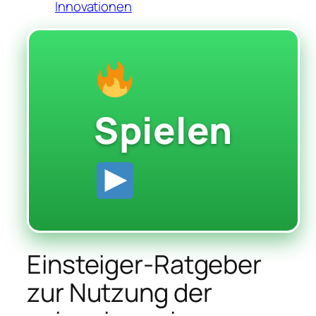
Innovationen
Spielen
Einsteiger-Ratgeber
zur Nutzung der