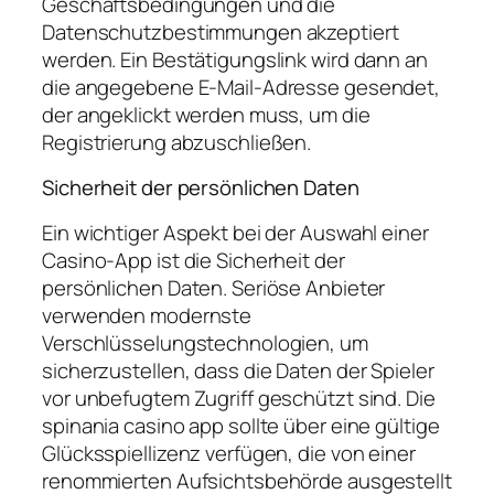
Geschäftsbedingungen und die
Datenschutzbestimmungen akzeptiert
werden. Ein Bestätigungslink wird dann an
die angegebene E-Mail-Adresse gesendet,
der angeklickt werden muss, um die
Registrierung abzuschließen.
Sicherheit der persönlichen Daten
Ein wichtiger Aspekt bei der Auswahl einer
Casino-App ist die Sicherheit der
persönlichen Daten. Seriöse Anbieter
verwenden modernste
Verschlüsselungstechnologien, um
sicherzustellen, dass die Daten der Spieler
vor unbefugtem Zugriff geschützt sind. Die
spinania casino app sollte über eine gültige
Glücksspiellizenz verfügen, die von einer
renommierten Aufsichtsbehörde ausgestellt