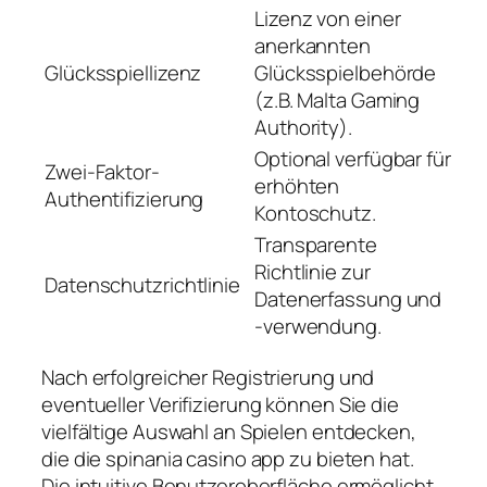
Lizenz von einer
anerkannten
Glücksspiellizenz
Glücksspielbehörde
(z.B. Malta Gaming
Authority).
Optional verfügbar für
Zwei-Faktor-
erhöhten
Authentifizierung
Kontoschutz.
Transparente
Richtlinie zur
Datenschutzrichtlinie
Datenerfassung und
-verwendung.
Nach erfolgreicher Registrierung und
eventueller Verifizierung können Sie die
vielfältige Auswahl an Spielen entdecken,
die die spinania casino app zu bieten hat.
Die intuitive Benutzeroberfläche ermöglicht