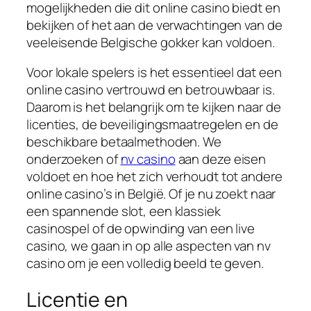
mogelijkheden die dit online casino biedt en
bekijken of het aan de verwachtingen van de
veeleisende Belgische gokker kan voldoen.
Voor lokale spelers is het essentieel dat een
online casino vertrouwd en betrouwbaar is.
Daarom is het belangrijk om te kijken naar de
licenties, de beveiligingsmaatregelen en de
beschikbare betaalmethoden. We
onderzoeken of
nv casino
aan deze eisen
voldoet en hoe het zich verhoudt tot andere
online casino’s in België. Of je nu zoekt naar
een spannende slot, een klassiek
casinospel of de opwinding van een live
casino, we gaan in op alle aspecten van nv
casino om je een volledig beeld te geven.
Licentie en