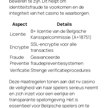
beweren te zijn. Dit helpt om
identiteitsfraude te voorkomen en de
integriteit van het casino te waarborgen.
Aspect
Details
B+ licentie van de Belgische
Licentie
Kansspelcommissie (A+18751)
SSL-encryptie voor alle
Encryptie
transacties
Fraude
Geavanceerde
Preventie
fraudepreventiesystemen
Verificatie
Strenge verificatieprocedures
Deze maatregelen tonen aan dat nv casino
de veiligheid van haar spelers serieus neemt
en zich inzet voor een eerlijke en
transparante spelomgeving. Het is
essentieel voor Belgische spelers om te