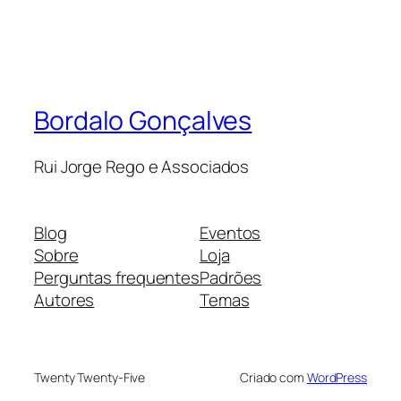
Bordalo Gonçalves
Rui Jorge Rego e Associados
Blog
Eventos
Sobre
Loja
Perguntas frequentes
Padrões
Autores
Temas
Twenty Twenty-Five
Criado com
WordPress