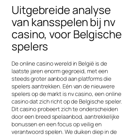
Uitgebreide analyse
van kansspelen bij nv
casino, voor Belgische
spelers
De online casino wereld in België is de
laatste jaren enorm gegroeid, met een
steeds groter aanbod aan platforms die
spelers aantrekken. Eén van de nieuwere
spelers op de markt is nv casino, een online
casino dat zich richt op de Belgische speler.
Dit casino probeert zich te onderscheiden
door een breed spelaanbod, aantrekkelijke
bonussen en een focus op veilig en
verantwoord spelen. We duiken diep in de