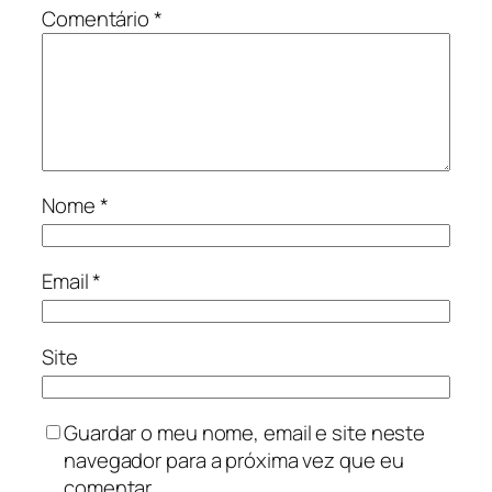
Comentário
*
Nome
*
Email
*
Site
Guardar o meu nome, email e site neste
navegador para a próxima vez que eu
comentar.