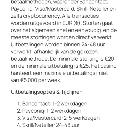
betaalmethoden, waaronder Bancontact,
Payconiq, Visa/Mastercard, Skrill, Neteller en
zelfs cryptocurrency. Alle transacties
worden uitgevoerd in EUR (€). Storten gaat
over het algemeen snel en eenvoudig, en de
meeste stortingen worden direct verwerkt.
Uitbetalingen worden binnen 24-48 uur
verwerkt, afhankelijk van de gekozen
betaalmethode. De minimale storting is €20
en de minimale uitbetaling is €25. Het casino
hanteert een maximale uitbetalingslimiet
van €5.000 per week.
Uitbetalingsopties & Tijdlijnen
Bancontact: 1-2 werkdagen
Payconiq: 1-2 werkdagen
Visa/Mastercard: 2-5 werkdagen
Skrill/Neteller: 24-48 uur