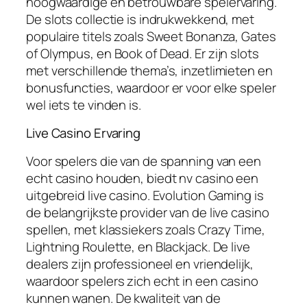
hoogwaardige en betrouwbare spelervaring.
De slots collectie is indrukwekkend, met
populaire titels zoals Sweet Bonanza, Gates
of Olympus, en Book of Dead. Er zijn slots
met verschillende thema’s, inzetlimieten en
bonusfuncties, waardoor er voor elke speler
wel iets te vinden is.
Live Casino Ervaring
Voor spelers die van de spanning van een
echt casino houden, biedt nv casino een
uitgebreid live casino. Evolution Gaming is
de belangrijkste provider van de live casino
spellen, met klassiekers zoals Crazy Time,
Lightning Roulette, en Blackjack. De live
dealers zijn professioneel en vriendelijk,
waardoor spelers zich echt in een casino
kunnen wanen. De kwaliteit van de