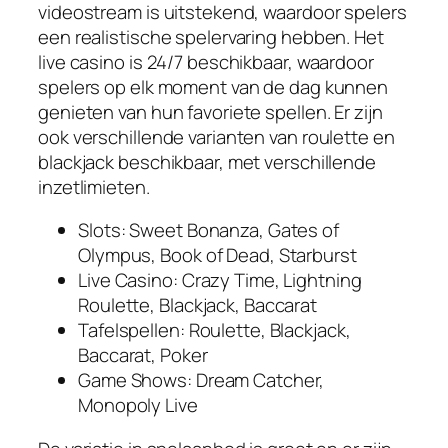
videostream is uitstekend, waardoor spelers
een realistische spelervaring hebben. Het
live casino is 24/7 beschikbaar, waardoor
spelers op elk moment van de dag kunnen
genieten van hun favoriete spellen. Er zijn
ook verschillende varianten van roulette en
blackjack beschikbaar, met verschillende
inzetlimieten.
Slots: Sweet Bonanza, Gates of
Olympus, Book of Dead, Starburst
Live Casino: Crazy Time, Lightning
Roulette, Blackjack, Baccarat
Tafelspellen: Roulette, Blackjack,
Baccarat, Poker
Game Shows: Dream Catcher,
Monopoly Live