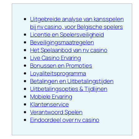
Uitgebreide analyse van kansspelen
bij nv casino, voor Belgische spelers
Licentie en Spelersveiligheid
Beveiligingsmaatregelen
Het Spelaanbod van nv casino
Live Casino Ervaring
Bonussen en Promoties
Loyaliteitsprogramma
Betalingen en Uitbetalingstijden
Uitbetalingsopties & Tijdlijnen
Mobiele Ervaring
Klantenservice
Verantwoord Spelen
Eindoordeel over nv casino