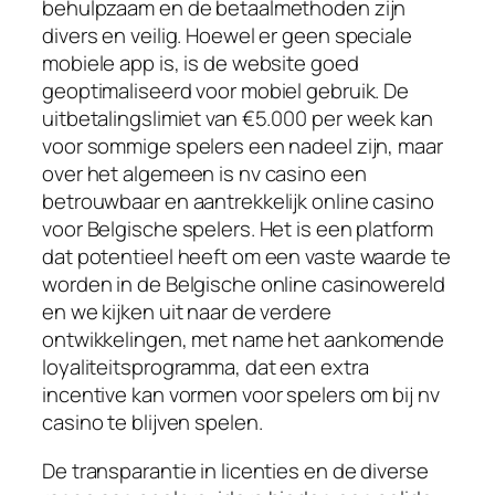
behulpzaam en de betaalmethoden zijn
divers en veilig. Hoewel er geen speciale
mobiele app is, is de website goed
geoptimaliseerd voor mobiel gebruik. De
uitbetalingslimiet van €5.000 per week kan
voor sommige spelers een nadeel zijn, maar
over het algemeen is nv casino een
betrouwbaar en aantrekkelijk online casino
voor Belgische spelers. Het is een platform
dat potentieel heeft om een vaste waarde te
worden in de Belgische online casinowereld
en we kijken uit naar de verdere
ontwikkelingen, met name het aankomende
loyaliteitsprogramma, dat een extra
incentive kan vormen voor spelers om bij nv
casino te blijven spelen.
De transparantie in licenties en de diverse