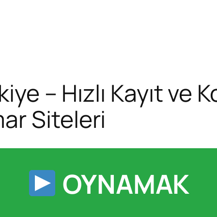
iye – Hızlı Kayıt ve 
r Siteleri
OYNAMAK