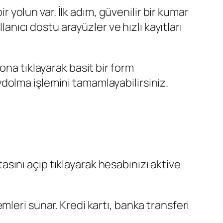
r yolun var. İlk adım, güvenilir bir kumar
lanıcı dostu arayüzler ve hızlı kayıtları
ona tıklayarak basit bir form
kaydolma işlemini tamamlayabilirsiniz.
ını açıp tıklayarak hesabınızı aktive
leri sunar. Kredi kartı, banka transferi