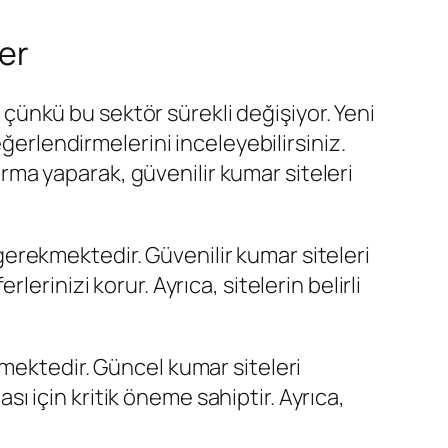
ler
, çünkü bu sektör sürekli değişiyor. Yeni
ğerlendirmelerini inceleyebilirsiniz.
tırma yaparak, güvenilir kumar siteleri
z gerekmektedir. Güvenilir kumar siteleri
rlerinizi korur. Ayrıca, sitelerin belirli
mektedir. Güncel kumar siteleri
ası için kritik öneme sahiptir. Ayrıca,