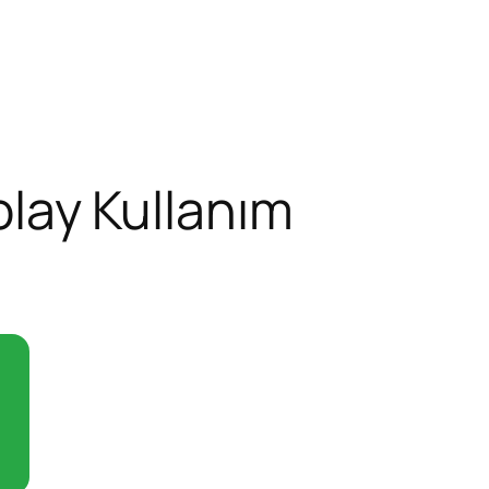
Kolay Kullanım