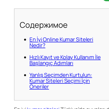
Содержимое
En İyi Online Kumar Siteleri
Nedir?
Hızlı Kayıt ve Kolay Kullanım İle
Başlangıç Adımları
Yanlış Seçimden Kurtulun:
Kumar Siteleri Seçimi İçin
Öneriler