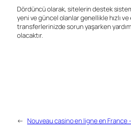
Dördüncü olarak, sitelerin destek sistem
yeni ve güncel olanlar genellikle hızlı ve
transferlerinizde sorun yaşarken yardımc
olacaktır.
←
Nouveau casino en ligne en France –