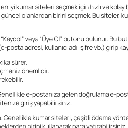
n iyi kumar siteleri seçmek için hızlı ve kolay bi
 güncel olanlardan birini seçmek. Bu siteler, kul
e “Kaydol” veya “Üye Ol” butonu bulunur. Bu but
(e-posta adresi, kullanıcı adı, şifre vb.) girip 
kika sürer.
seçmeniz önemlidir.
ekebilir.
enellikle e-postanıza gelen doğrulama e-postas
tenize giriş yapabilirsiniz.
Genellikle kumar siteleri, çeşitli ödeme yöntem
klerden birini kullanarak para yatırabilirsiniz.