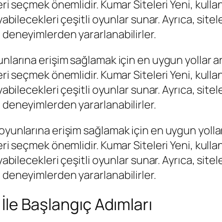
eri seçmek önemlidir. Kumar Siteleri Yeni, kulla
yabilecekleri çeşitli oyunlar sunar. Ayrıca, site
 deneyimlerden yararlanabilirler.
unlarına erişim sağlamak için en uygun yollar a
eri seçmek önemlidir. Kumar Siteleri Yeni, kulla
yabilecekleri çeşitli oyunlar sunar. Ayrıca, site
 deneyimlerden yararlanabilirler.
oyunlarına erişim sağlamak için en uygun yollar
eri seçmek önemlidir. Kumar Siteleri Yeni, kulla
yabilecekleri çeşitli oyunlar sunar. Ayrıca, site
 deneyimlerden yararlanabilirler.
 İle Başlangıç Adımları