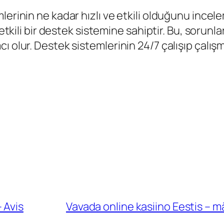
lerinin ne kadar hızlı ve etkili olduğunu ince
 etkili bir destek sistemine sahiptir. Bu, sorunla
ı olur. Destek sistemlerinin 24/7 çalışıp çalış
 Avis
Vavada online kasiino Eestis – m