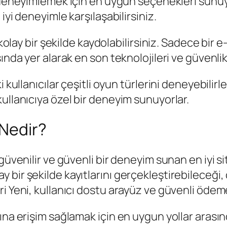
deneyimlemek için en uygun seçenekleri sunuy
iyi deneyimle karşılaşabilirsiniz.
kolay bir şekilde kaydolabilirsiniz. Sadece bir e
ında yer alarak en son teknolojileri ve güvenlik 
kullanıcılar çeşitli oyun türlerini deneyebilirle
ullanıcıya özel bir deneyim sunuyorlar.
 Nedir?
güvenilir ve güvenli bir deneyim sunan en iyi si
 kolay bir şekilde kayıtlarını gerçekleştirebileceğ
i Yeni, kullanıcı dostu arayüz ve güvenli ödeme
ına erişim sağlamak için en uygun yollar arasın