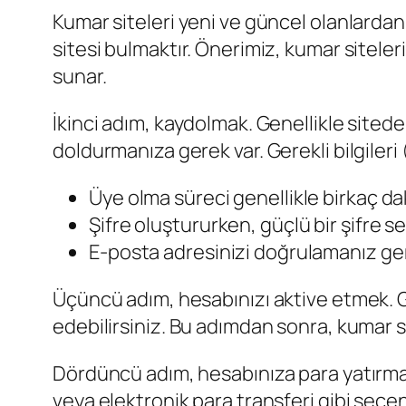
Kumar siteleri yeni ve güncel olanlardan e
sitesi bulmaktır. Önerimiz, kumar siteleri
sunar.
İkinci adım, kaydolmak. Genellikle sited
doldurmanıza gerek var. Gerekli bilgileri 
Üye olma süreci genellikle birkaç da
Şifre oluştururken, güçlü bir şifre 
E-posta adresinizi doğrulamanız ger
Üçüncü adım, hesabınızı aktive etmek. G
edebilirsiniz. Bu adımdan sonra, kumar si
Dördüncü adım, hesabınıza para yatırma. 
veya elektronik para transferi gibi seçene