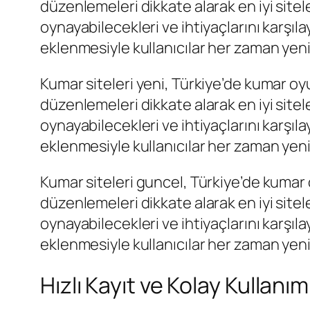
düzenlemeleri dikkate alarak en iyi sitel
oynayabilecekleri ve ihtiyaçlarını karşıla
eklenmesiyle kullanıcılar her zaman yeni
Kumar siteleri yeni, Türkiye’de kumar oy
düzenlemeleri dikkate alarak en iyi sitel
oynayabilecekleri ve ihtiyaçlarını karşıla
eklenmesiyle kullanıcılar her zaman yeni
Kumar siteleri guncel, Türkiye’de kumar 
düzenlemeleri dikkate alarak en iyi sitel
oynayabilecekleri ve ihtiyaçlarını karşıla
eklenmesiyle kullanıcılar her zaman yeni
Hızlı Kayıt ve Kolay Kullanım